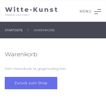
Skip
Witte-Kunst
Skip
Skip
to
MENU
Malerei und mehr
to
to
content
navigation
content
STARTSEITE
/
WARENKORB
Warenkorb
Dein Warenkorb ist gegenwärtig leer.
Zurück zum Shop