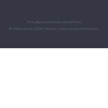
Proudly powered by
WordPress
© Witte-Kunst 2026
|
Theme: Conj Lite by
MyPreview
.