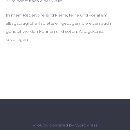
Zumindest nach einer Weile.
In mein Repertoire sind kleine, feine und vor allem
alltagstaugliche Tabletts eingezogen, die eben auch
genutzt werden können und sollen. Alltagskunst,
sozusagen.
Proudly powered by
WordPress